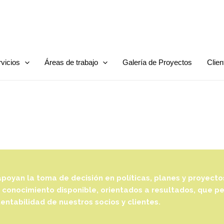
vicios
Áreas de trabajo
Galería de Proyectos
Clien
CA
poyan la toma de decisión en políticas, planes y proyect
 conocimiento disponible, orientados a resultados, que pe
entabilidad de nuestros socios y clientes.